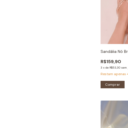
Sandália Nó Br
R$159,90
3
x
de
R$53,30
sem 
Restam apenas
Comprar