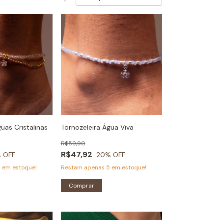
uas Cristalinas
Tornozeleira Água Viva
R$59,90
R$47,92
 OFF
20
% OFF
5
em estoque!
Restam apenas
5
em estoque!
Comprar