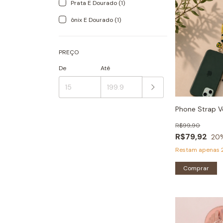
Prata E Dourado (1)
ônix E Dourado (1)
PREÇO
De
Até
Phone Strap 
R$99,90
R$79,92
20
Restam apenas
Comprar