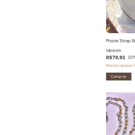
Phone Strap B
R$99,90
R$79,92
20
Restam apenas
Comprar