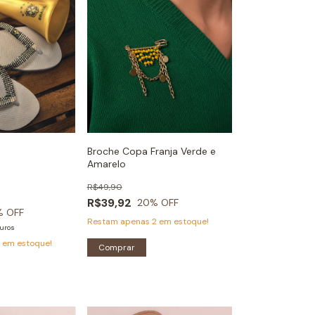
Broche Copa Franja Verde e
Amarelo
R$49,90
R$39,92
20
% OFF
% OFF
Restam apenas
2
em estoque!
uros
3
em estoque!
Comprar