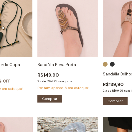
Verde Copa
Sandália Pena Preta
Sandália Brilho
R$149,90
% OFF
2
x
de
R$74,95
sem juros
R$139,90
Restam apenas
5
em estoque!
2
em estoque!
2
x
de
R$69,95
sem j
Comprar
Comprar