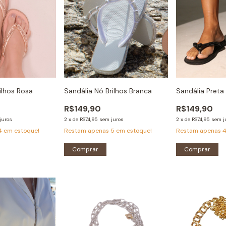
ilhos Rosa
Sandália Nó Brilhos Branca
Sandália Preta 
R$149,90
R$149,90
juros
2
x
de
R$74,95
sem juros
2
x
de
R$74,95
sem j
4
em estoque!
Restam apenas
5
em estoque!
Restam apenas
Comprar
Comprar