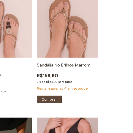
Sandália Nó Brilhos Marrom
s
R$159,90
3
x
de
R$53,30
sem juros
Restam apenas
4
em estoque!
uros
Comprar