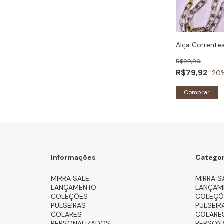
Alça Corrente
R$99,90
R$79,92
20
Comprar
Informações
Categor
MIRRA SALE
MIRRA S
LANÇAMENTO
LANÇAM
COLEÇÕES
COLEÇÕ
PULSEIRAS
PULSEIR
COLARES
COLARE
PERSONALIZADOS
PERSON