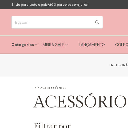
Envio para todo o país
Até 3 parcelas sem juros!
Categorias
MIRRA SALE
LANÇAMENTO
COLE
FRETE GRÁ
Início
>
ACESSÓRIOS
ACESSÓRIO
Filtrar por