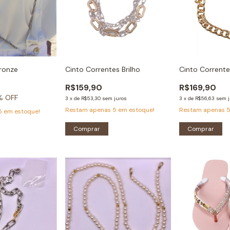
ronze
Cinto Correntes Brilho
Cinto Corrente
R$159,90
R$169,90
% OFF
3
x
de
R$53,30
sem juros
3
x
de
R$56,63
sem j
Restam apenas
5
em estoque!
Restam apenas
5
em estoque!
Comprar
Comprar