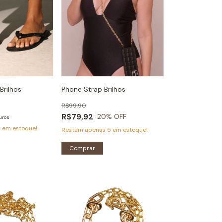
Brilhos
Phone Strap Brilhos
R$99,90
R$79,92
20
% OFF
uros
4
em estoque!
Restam apenas
5
em estoque!