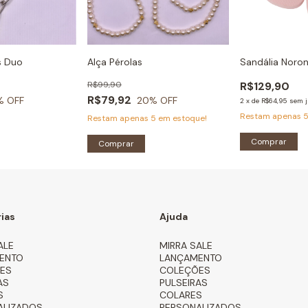
s Duo
Alça Pérolas
Sandália Noro
R$99,90
R$129,90
R$79,92
% OFF
20
% OFF
2
x
de
R$64,95
sem j
Restam apenas
Restam apenas
5
em estoque!
Comprar
ias
Ajuda
ALE
MIRRA SALE
ENTO
LANÇAMENTO
ES
COLEÇÕES
AS
PULSEIRAS
S
COLARES
ALIZADOS
PERSONALIZADOS