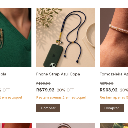
Bola
Phone Strap Azul Copa
Tornozeleira Ág
R$99,90
R$79,90
R$79,92
R$63,92
% OFF
20
% OFF
20
%
2
em estoque!
Restam apenas
2
em estoque!
Restam apenas
Comprar
Comprar