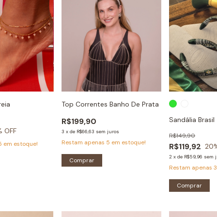
reia
Top Correntes Banho De Prata
Sandália Brasil
R$199,90
% OFF
3
x
de
R$66,63
sem juros
R$149,90
Restam apenas
5
em estoque!
5
em estoque!
R$119,92
20
2
x
de
R$59,96
sem j
Restam apenas
Comprar