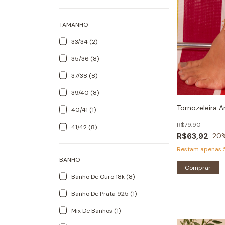
TAMANHO
33/34 (2)
35/36 (8)
37/38 (8)
39/40 (8)
Tornozeleira A
40/41 (1)
R$79,90
41/42 (8)
R$63,92
20
Restam apenas
BANHO
Comprar
Banho De Ouro 18k (8)
Banho De Prata 925 (1)
Mix De Banhos (1)