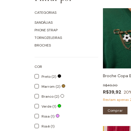
CATEGORIAS
SANDÁLIAS
PHONE STRAP
TORNOZELEIRAS
BROCHES
COR
Broche Copa 
Preto (2)
R$49,90
Marrom (2)
R$39,92
20
Branco (2)
Restam apenas
Verde (1)
Comprar
Rosa (1)
Rosê (1)