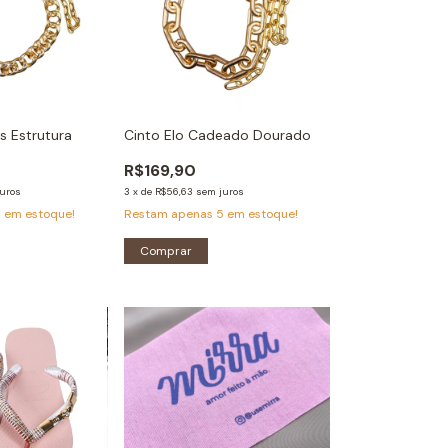
s Estrutura
Cinto Elo Cadeado Dourado
R$169,90
uros
3
x
de
R$56,63
sem juros
5
em estoque!
Restam apenas
5
em estoque!
Comprar