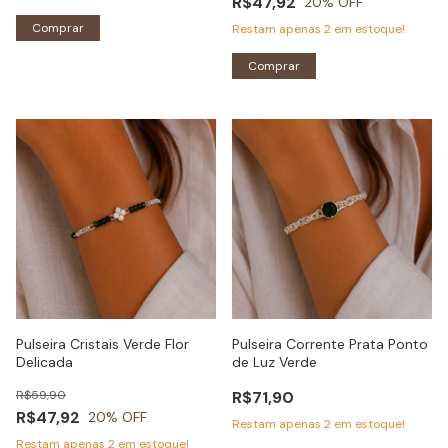
R$47,92
20
% OFF
Comprar
Restam apenas
2
em estoque!
Comprar
Pulseira Cristais Verde Flor
Pulseira Corrente Prata Ponto
Delicada
de Luz Verde
R$59,90
R$71,90
R$47,92
20
% OFF
Restam apenas
2
em estoque!
Restam apenas
2
em estoque!