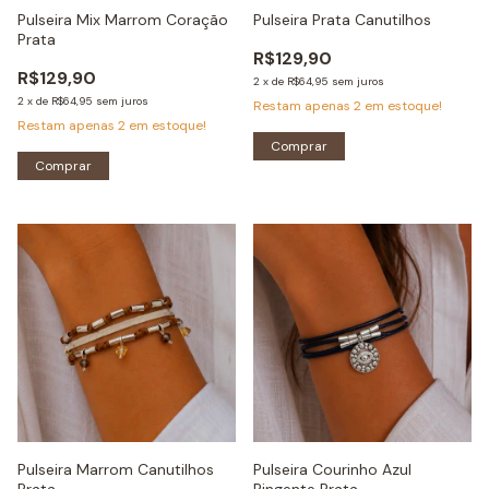
Pulseira Mix Marrom Coração
Pulseira Prata Canutilhos
Prata
R$129,90
R$129,90
2
x
de
R$64,95
sem juros
2
x
de
R$64,95
sem juros
Restam apenas
2
em estoque!
Restam apenas
2
em estoque!
Comprar
Comprar
Pulseira Marrom Canutilhos
Pulseira Courinho Azul
Prata
Pingente Prata