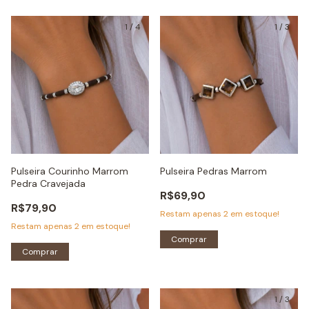
1
/
4
1
/
3
Pulseira Courinho Marrom
Pulseira Pedras Marrom
Pedra Cravejada
R$69,90
R$79,90
Restam apenas
2
em estoque!
Restam apenas
2
em estoque!
Comprar
Comprar
1
/
3