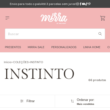
Envio para todo o país
Até 3 parcelas sem juros!
PRESENTES
MIRRA SALE
PERSONALIZADOS
LINHA HOME
C
Início
>
COLEÇÕES
>
INSTINTO
INSTINTO
66 produtos
Ordenar por:
Filtrar
Mais vendidos