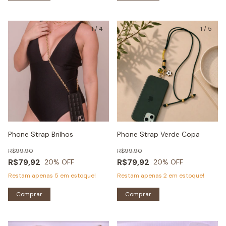
1
/
4
1
/
5
Phone Strap Brilhos
Phone Strap Verde Copa
R$99,90
R$99,90
R$79,92
R$79,92
20
% OFF
20
% OFF
Restam apenas
5
em estoque!
Restam apenas
2
em estoque!
Comprar