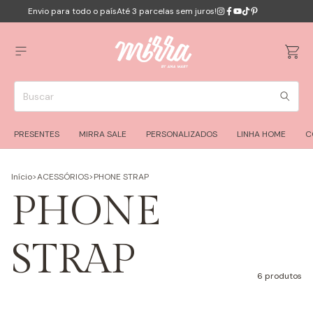
Envio para todo o país
Até 3 parcelas sem juros!
PRESENTES
MIRRA SALE
PERSONALIZADOS
LINHA HOME
C
Início
>
ACESSÓRIOS
>
PHONE STRAP
PHONE
STRAP
6 produtos