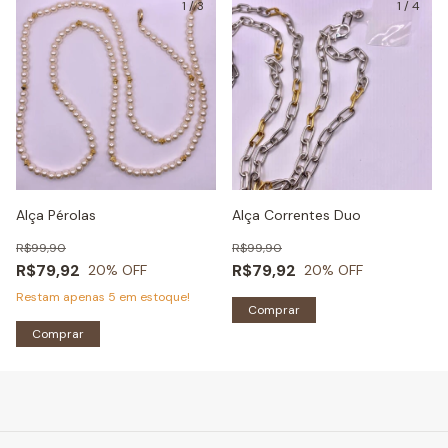
1
/
3
1
/
4
Alça Pérolas
Alça Correntes Duo
R$99,90
R$99,90
R$79,92
R$79,92
20
% OFF
20
% OFF
Restam apenas
5
em estoque!
Comprar