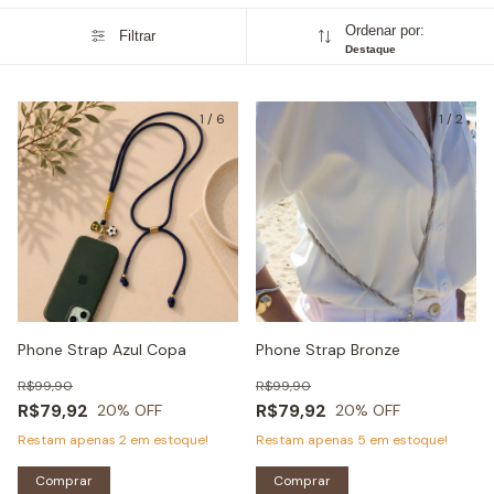
Ordenar por:
Filtrar
Destaque
1
/
6
1
/
2
Phone Strap Azul Copa
Phone Strap Bronze
R$99,90
R$99,90
R$79,92
R$79,92
20
% OFF
20
% OFF
Restam apenas
2
em estoque!
Restam apenas
5
em estoque!
Comprar
Comprar