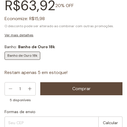
R$63,92
20
% OFF
Economize:
R$15,98
O desconto pode ser alterado ao combinar com outras promoções.
Ver mais detalhes
Banho:
Banho de Ouro 18k
Banho de Ouro 18k
Restam apenas
5
em estoque!
5
disponíveis
Formas de envio
Entregas para o CEP:
Mudar CEP
Calcular