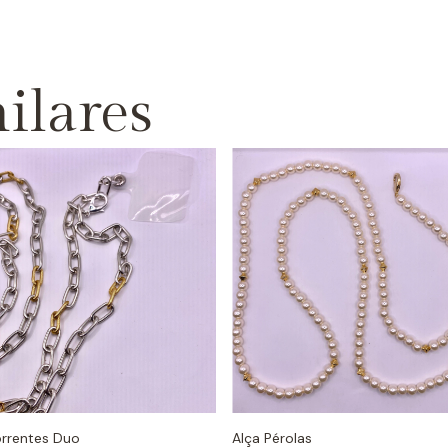
ilares
orrentes Duo
Alça Pérolas