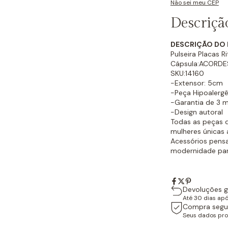
Não sei meu CEP
Descriçã
DESCRIÇÃO DO
Pulseira Placas R
Cápsula:ACORDE
SKU:14160
-Extensor: 5cm
-Peça Hipoalergê
-Garantia de 3 
-Design autoral
Todas as peças d
mulheres únicas
Acessórios pensa
modernidade par
Devoluções g
Até 30 dias ap
Compra segu
Seus dados pro