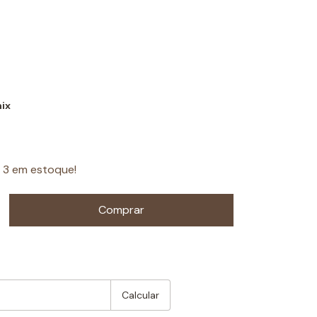
ix
s
3
em estoque!
:
Mudar CEP
Calcular