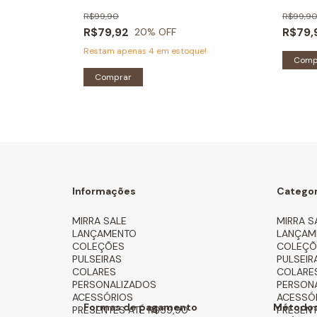
R$99,90
R$99,9
R$79,92
R$79,
20
% OFF
Restam apenas
4
em estoque!
Comp
Informações
Categor
MIRRA SALE
MIRRA S
LANÇAMENTO
LANÇAM
COLEÇÕES
COLEÇÕ
PULSEIRAS
PULSEIR
COLARES
COLARE
PERSONALIZADOS
PERSON
ACESSÓRIOS
ACESSÓ
Formas de pagamento
Métodos
PRESENTES ATÉ R$59,90
PRESENT