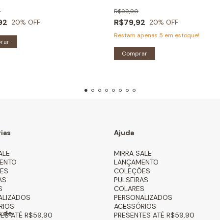
0
R$99,90
92
R$79,92
20
% OFF
20
% OFF
Restam apenas
5
em estoque!
rar
ias
Ajuda
ALE
MIRRA SALE
ENTO
LANÇAMENTO
ES
COLEÇÕES
AS
PULSEIRAS
S
COLARES
ALIZADOS
PERSONALIZADOS
RIOS
ACESSÓRIOS
 de
ES ATÉ R$59,90
PRESENTES ATÉ R$59,90