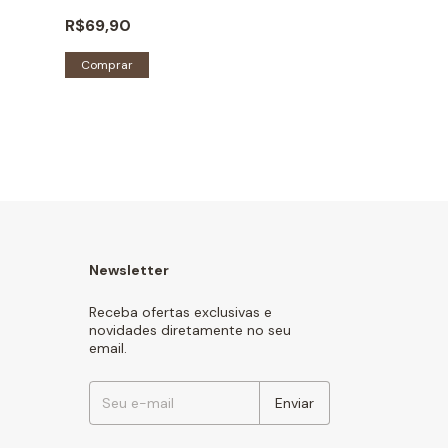
R$69,90
R$149,90
2
x
de
R$74,95
sem ju
Restam apenas
5
Comprar
Newsletter
Receba ofertas exclusivas e
novidades diretamente no seu
email.