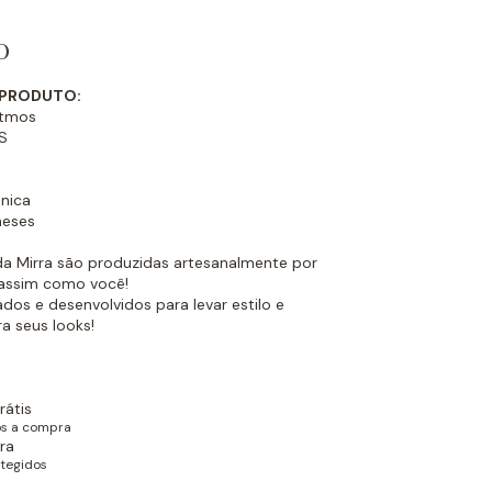
o
 PRODUTO:
itmos
S
nica
meses
a Mirra são produzidas artesanalmente por
 assim como você!
dos e desenvolvidos para levar estilo e
a seus looks!
rátis
ós a compra
ra
tegidos