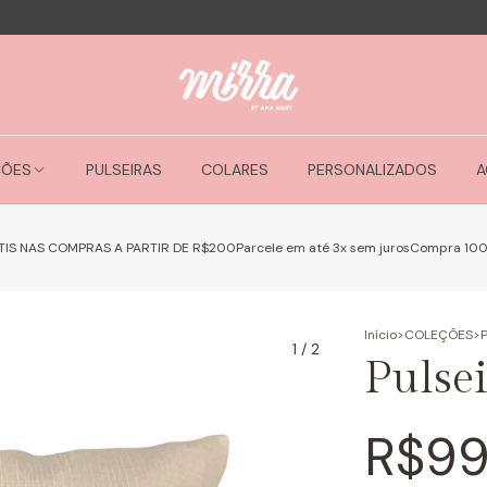
ÇÕES
PULSEIRAS
COLARES
PERSONALIZADOS
A
TIS NAS COMPRAS A PARTIR DE R$200
Parcele em até 3x sem juros
Compra 10
Início
>
COLEÇÕES
>
P
1
/
2
Pulse
R$99