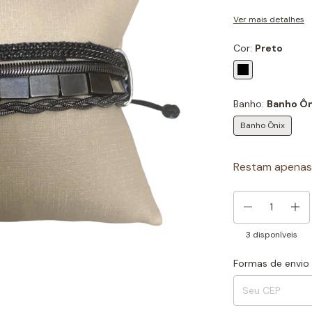
Ver mais detalhes
Cor:
Preto
Banho:
Banho Ôn
Banho Ônix
Restam apena
3
disponíveis
Formas de envio
Entregas para o CEP