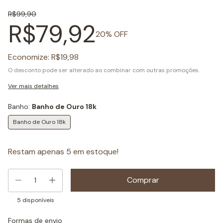
R$99,90
R$79,92
20
% OFF
Economize:
R$19,98
O desconto pode ser alterado ao combinar com outras promoções.
Ver mais detalhes
Banho:
Banho de Ouro 18k
Banho de Ouro 18k
Restam apenas
5
em estoque!
5
disponíveis
Formas de envio
Entregas para o CEP:
Mudar CEP