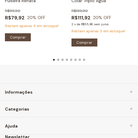
Pulseira Renata
Colar Triplo Água
R$99,90
R$139,90
R$79,92
R$111,92
20
% OFF
20
% OFF
2
x
de
R$55,96
sem juros
Restam apenas
4
em estoque!
Restam apenas
5
em estoque!
Comprar
Informações
Categorias
Ajuda
Newsletter