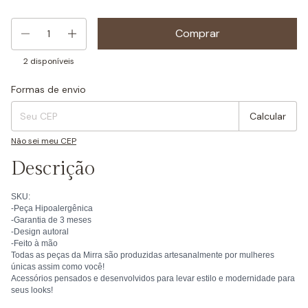
2
disponíveis
Formas de envio
Entregas para o CEP:
Mudar CEP
Calcular
Não sei meu CEP
Descrição
SKU:
-Peça Hipoalergênica
-Garantia de 3 meses
-Design autoral
-Feito à mão
Todas as peças da Mirra são produzidas artesanalmente por mulheres
únicas assim como você!
Acessórios pensados e desenvolvidos para levar estilo e modernidade para
seus looks!