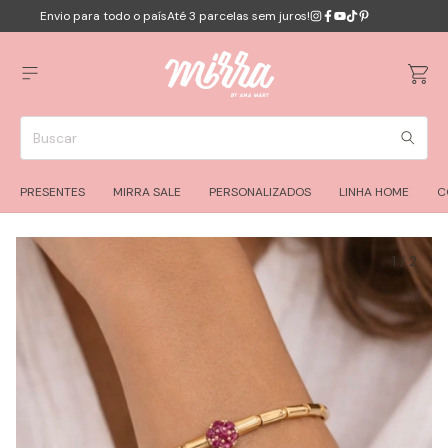
Envio para todo o país
Até 3 parcelas sem juros!
PRESENTES
MIRRA SALE
PERSONALIZADOS
LINHA HOME
C
1
/
2