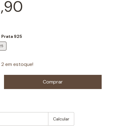
,90
 Prata 925
25
s
2
em estoque!
:
Mudar CEP
Calcular