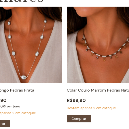
ongo Pedras Prata
Colar Couro Marrom Pedras Natu
,90
R$99,90
4,95
sem juros
Restam apenas
2
em estoque!
 apenas
2
em estoque!
Comprar
rar