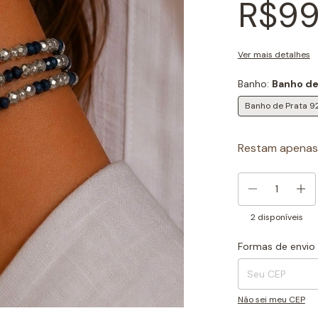
R$99
Ver mais detalhes
Banho:
Banho de
Banho de Prata 9
Restam apena
2
disponíveis
Formas de envio
Entregas para o CEP
Não sei meu CEP