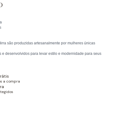
o
a
s
irra são produzidas artesanalmente por mulheres únicas
 e desenvolvidos para levar estilo e modernidade para seus
rátis
ós a compra
ra
tegidos