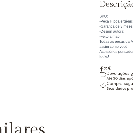
Descriçã
SKU:
-Peça Hipoalergênic
-Garantia de 3 mese
-Design autoral
-Feito à mão
Todas as peças da M
assim como você!
Acessórios pensados
looks!
Devoluções g
Até 30 dias ap
Compra segu
Seus dados pro
ilares