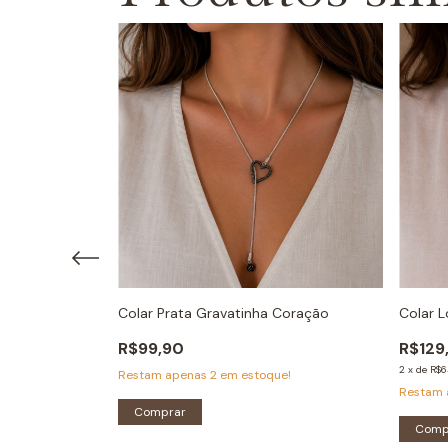
Pingente Prata
Colar Prata Gravatinha Coração
Colar L
R$99,90
R$129
2
x
de
R$6
e!
Restam apenas
2
em estoque!
Restam
Comprar
Comp