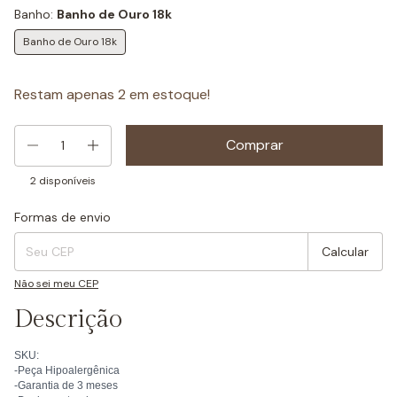
Banho:
Banho de Ouro 18k
Banho de Ouro 18k
Restam apenas
2
em estoque!
2
disponíveis
Formas de envio
Entregas para o CEP:
Mudar CEP
Calcular
Não sei meu CEP
Descrição
SKU:
-Peça Hipoalergênica
-Garantia de 3 meses