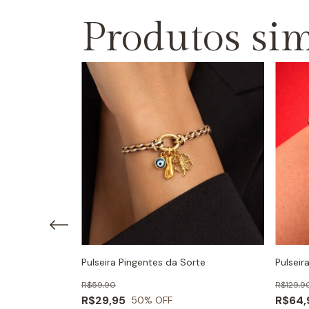
Produtos sim
rançado Prata
Pulseira Pingentes da Sorte
Pulsei
R$59,90
R$129,9
R$29,95
R$64,
50
% OFF