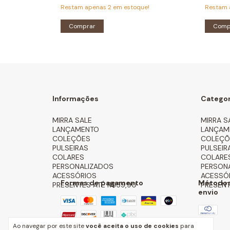
e!
Restam apenas
2
em estoque!
Restam
Comprar
Comp
Informações
Categor
MIRRA SALE
MIRRA S
LANÇAMENTO
LANÇAM
COLEÇÕES
COLEÇÕ
PULSEIRAS
PULSEIR
COLARES
COLARE
PERSONALIZADOS
PERSON
ACESSÓRIOS
ACESSÓ
Formas de pagamento
Métodos
PRESENTES ATÉ R$59,90
PRESENT
envio
Ao navegar por este site
você aceita o uso de cookies
para