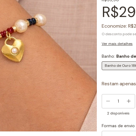
R$29
Economize:
R$2
O desconto pode se
Ver mais detalhes
Banho:
Banho de
Banho de Ouro 18
Restam apena
2
disponíveis
Formas de envio
Entregas para o CEP