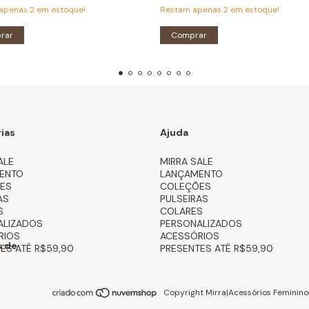
 apenas
2
em estoque!
Restam apenas
2
em estoque!
rar
Comprar
ias
Ajuda
ALE
MIRRA SALE
ENTO
LANÇAMENTO
ES
COLEÇÕES
AS
PULSEIRAS
S
COLARES
ALIZADOS
PERSONALIZADOS
RIOS
ACESSÓRIOS
 de
ES ATÉ R$59,90
PRESENTES ATÉ R$59,90
Copyright Mirra|Acessórios Feminino