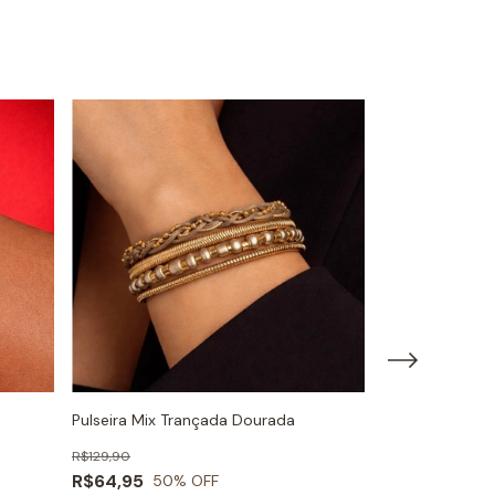
Pulseira Mix Trançada Dourada
Pulseira Mix C
R$129,90
R$99,90
R$64,95
R$49,95
50
% OFF
50
%