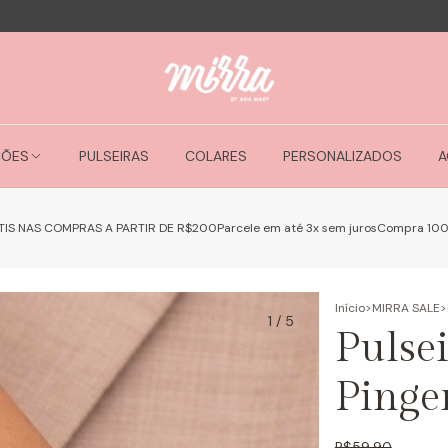
ÇÕES
PULSEIRAS
COLARES
PERSONALIZADOS
A
TIS NAS COMPRAS A PARTIR DE R$200
Parcele em até 3x sem juros
Compra 10
Início
>
MIRRA SALE
>
1
/
5
Pulsei
Pinge
R$59,90