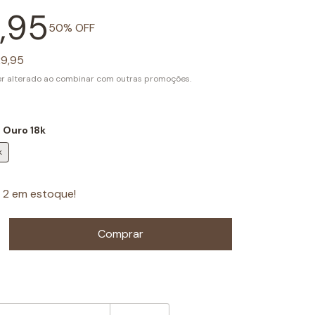
,95
50
% OFF
9,95
r alterado ao combinar com outras promoções.
 Ouro 18k
k
s
2
em estoque!
:
Mudar CEP