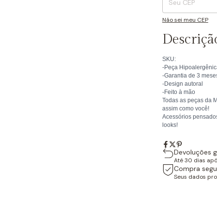
Não sei meu CEP
Descriçã
SKU:
-Peça Hipoalergênic
-Garantia de 3 mese
-Design autoral
-Feito à mão
Todas as peças da M
assim como você!
Acessórios pensados
looks!
Devoluções g
Até 30 dias ap
Compra segu
Seus dados pro