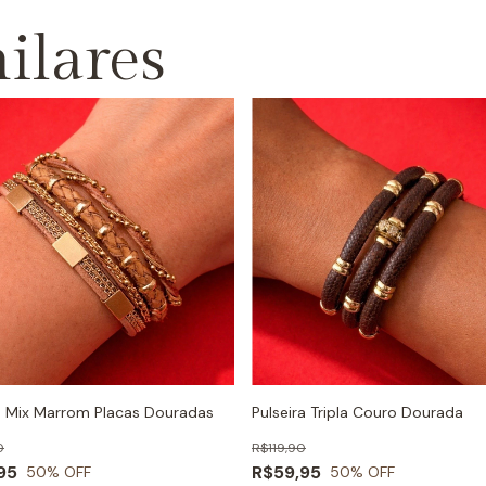
ilares
ra Mix Marrom Placas Douradas
Pulseira Tripla Couro Dourada
0
R$119,90
95
R$59,95
50
% OFF
50
% OFF