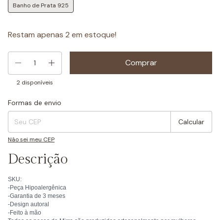
Banho de Prata 925
Restam apenas
2
em estoque!
2
disponíveis
Formas de envio
Entregas para o CEP:
Mudar CEP
Calcular
Não sei meu CEP
Descrição
SKU:
-Peça Hipoalergênica
-Garantia de 3 meses
-Design autoral
-Feito à mão