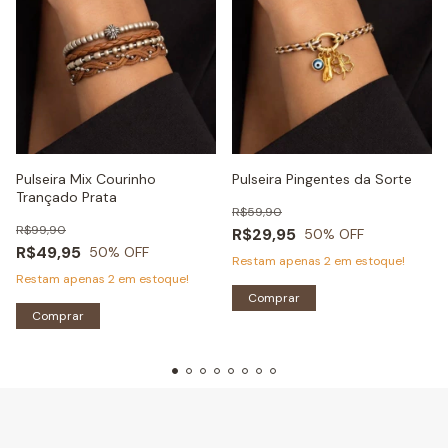
Pulseira Mix Courinho
Pulseira Pingentes da Sorte
Trançado Prata
R$59,90
R$99,90
R$29,95
50
% OFF
R$49,95
50
% OFF
Restam apenas
2
em estoque!
Restam apenas
2
em estoque!
Comprar
Comprar